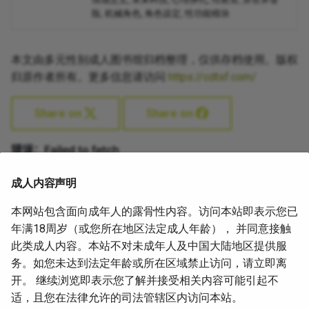
险, 机械角色, 角色设定, 性功能模块
本文由多元性别成人图书馆归档整理，仅供存档使用。版权
归原作者所有。更多信息请访问
https://cdtsf.com/
Share on
Share on
成人内容声明
本网站包含面向成年人的露骨性内容。访问本站即表示您已
年满18周岁（或您所在地区法定成人年龄）， 并同意接触
此类成人内容。本站不对未成年人及中国大陆地区提供服
务。如您未达到法定年龄或所在区域禁止访问，请立即离
开。 继续浏览即表示您了解并接受相关内容可能引起不
下一页
适，且您在法律允许的司法管辖区内访问本站。
[人外娘]_《关于我转生成为史莱姆便器姬的大冒险》开始搬自己文