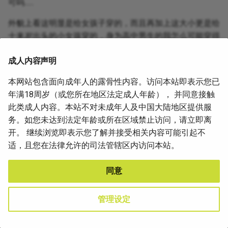
可吗......
外貌上看这明显是给女孩子穿的，而且再加上这大小更是给
十来岁出头的小女孩穿的，身为高中男生的我怎么可能穿得
上，而且还必须全裸......真的是莫名其妙。
成人内容声明
"不过不穿的话肯定也没法工作吧
本网站包含面向成年人的露骨性内容。访问本站即表示您已
唉......叹了口气。总之先试试吧。反正也不可能穿得上的，
年满18周岁（或您所在地区法定成人年龄）， 并同意接触
等玛丽回来之后再解释好了，至少那时也有理由推脱。&
此类成人内容。本站不对未成年人及中国大陆地区提供服
务。如您未达到法定年龄或所在区域禁止访问，请立即离
我把衣服脱光之后，再仔细观察了下手中的这张皮。
开。 继续浏览即表示您了解并接受相关内容可能引起不
一眼看去就像一件小学生表演游园剧时穿的玩偶服，只不过
适，且您在法律允许的司法管辖区内访问本站。
全身非常完整，连头套的部分都带有。皮的外貌是个小女
孩，虽然尚且年幼不过面貌相当端正，还有一头晶莹剔透的
同意
水蓝色长发，显得更加可爱。胸部的部分没怎么发育，还只
是微微的半球形，不过仔细看的话连细微的毛发都有。尾巴
管理设定
上一枚一枚的鳞片也非常逼真。让人不由得感叹这件皮的做
工真是精巧。 [更多、更全小说漫画&视频账号等，请记住