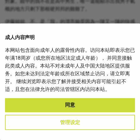
對象。鏡中的我不在是高中男生，唯一還能顯示出我男子氣
概的地方只剩下那根硬邦邦的雞雞了。
伊藤姐姐、不、是「我」的漂亮臉蛋因為一陣又一陣的快感
而滿臉通紅、開心又放鬆的笑著。那雙用心保養的玉手，一
隻正不停的玩弄自己的奶頭、另一隻手則在自己胯下上下移
成人内容声明
動著。我讓這雙修長的美腿擺出了自己喜歡的性感姿勢。
本网站包含面向成年人的露骨性内容。访问本站即表示您已
「不妙！要射了！」用伊藤小姐的聲音說出她不可能會講的
年满18周岁（或您所在地区法定成人年龄）， 并同意接触
男人變態發言，我有種像是在控制伊藤小姐身體的邪惡感
此类成人内容。本站不对未成年人及中国大陆地区提供服
受，但這個美麗的女體卻是我的身體，讓我有種奇異的幸福
务。如您未达到法定年龄或所在区域禁止访问，请立即离
快感。
开。 继续浏览即表示您了解并接受相关内容可能引起不
适，且您在法律允许的司法管辖区内访问本站。
他現在應該就隔壁做家事之類的吧，完全想不到跟自己融合
後的高中男生我竟然這麼爽的用她的身體來打手槍。
同意
「啊！射了！」我像是第一次射精一樣，不對，對於這個身
管理设定
體，這還真的第一次射精。男人的高潮加上奶頭快感合併起
來像海浪般強烈的雌雄同體高潮，太爽了！我的身體爽到有
點抽筋，整個人往後仰，腦袋一片空白。