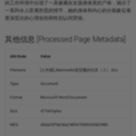
的工作环境中出现了一具被藏在女孩身体里的尸体，揭示了
一系列令人匪夷所思的情节，她的身体和内心的分裂象征着
更深层次的心理创伤和性别认同苦恼。
其他信息 [Processed Page Metadata]
Attribute
Value
Filename
[人外娘]_Marionette是惡魔的玩具（２）.doc
Type
document
Format
Microsoft Word Document
Size
47104 bytes
MD5
d36a35ffeb56e24854759dfe945b3985