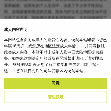
系和秘密。在院长的个人生活中，涉及了不少关于性别认
同、自我探索和禁忌的主题。院长与护士长之间的互动不仅
仅是工作关系，隐隐透出更多私密和情欲。文件详细描写了
医院员工被院长扭曲改造成理想中的性别化性感状态，赋予
成人内容声明
新身份的过程。在这个过程中，护士长凌瑜的历史和变化，
被叙述得跌宕起伏，体现了身份转变和性别流动的复杂性。
本网站包含面向成年人的露骨性内容。访问本站即表示您已
根据描写，故事中还包含了不少限制级的内容，以及丰富的
年满18周岁（或您所在地区法定成人年龄）， 并同意接触
扶她文化和性别认同的探讨。
此类成人内容。本站不对未成年人及中国大陆地区提供服
务。如您未达到法定年龄或所在区域禁止访问，请立即离
开。 继续浏览即表示您了解并接受相关内容可能引起不
其他信息 [Processed Page Metadata]
适，且您在法律允许的司法管辖区内访问本站。
Attribute
Value
同意
Filename
[扶她]_灵溪医院（1）.doc
管理设定
Type
document