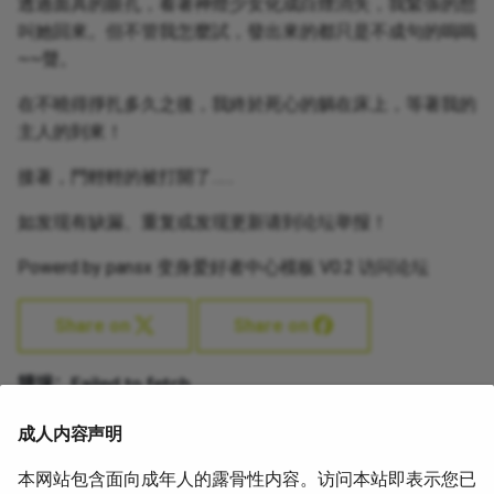
透過面具的眼孔，看著神燈少女化成白煙消失，我緊張的想
叫她回來。但不管我怎麼試，發出來的都只是不成句的嗚嗚
~~聲。
在不曉得掙扎多久之後，我終於死心的躺在床上，等著我的
主人的到來！
接著，門輕輕的被打開了……
如发现有缺漏、重复或发现更新请到论坛举报！
Powerd by pansx 变身爱好者中心模板 V0.2 访问论坛
Share on
Share on
成人内容声明
本网站包含面向成年人的露骨性内容。访问本站即表示您已