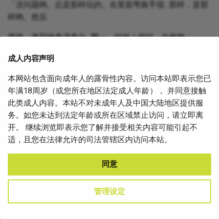
「没问题哟。总是那样玩的。在里面弯曲手指…那样，是那
样哟。然后
搅拌，激烈地拿进拿出…啊―，好的！很好。合格哟」
2个指头交错在一起来回转动，一边折弯，一边激烈的抽送
成人内容声明
的动作被持续重复着。
本网站包含面向成年人的露骨性内容。访问本站即表示您已
「啊―，好，好的！厉害。小穴里面也要哟。接下来使用震
年满18周岁（或您所在地区法定成人年龄）， 并同意接触
动棒吧」
此类成人内容。本站不对未成年人及中国大陆地区提供服
务。如您未达到法定年龄或所在区域禁止访问，请立即离
(嘿嘿，就等着那种话啦)
开。 继续浏览即表示您了解并接受相关内容可能引起不
适，且您在法律允许的司法管辖区内访问本站。
一边装用用右手挑选箱子中的东西，一边用左手打开自己的
阴道把阴茎
同意
取出了。
管理设定
已经粗大地勃起着,不过，奈々因为合上着眼所以没注意
到。