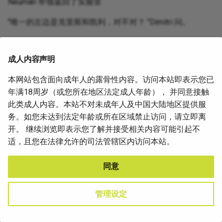
Neuman 带领返回了实验室
"唯一的左边是克里斯和凯利，对不对？ "Dimitri 问。
" 是的 "，轻叩指出。"什么有离开改变，虽然？ "
成人内容声明
几乎每件事物，它出来了。凯利从实验室出现了数分钟
本网站包含面向成年人的露骨性内容。访问本站即表示您已
稍后，穿用克里斯的圆领汗衫和轨道裤子。从脖子向上，她
年满18周岁（或您所在地区法定成人年龄）， 并同意接触
是
此类成人内容。本站不对未成年人及中国大陆地区提供服
使白色的炸弹安静。从脖子向下，虽然，她是一所有的－
务。如您未达到法定年龄或所在区域禁止访问，请立即离
开。 继续浏览即表示您了解并接受相关内容可能引起不
美语抓住机器，不像现在的吉娜那么高是，但是比较宽的和
适，且您在法律允许的司法管辖区内访问本站。
比较强壮的，和裤子的坚固像瓦莱丽，表示她
同意
现在有了一个令人印象深刻男性设备。
管理设定
"我不知道是否被打开或者被令人厌恶被， " 惊异于
艾殊利。觉醒的讨论中，瓦莱丽再次脸红。