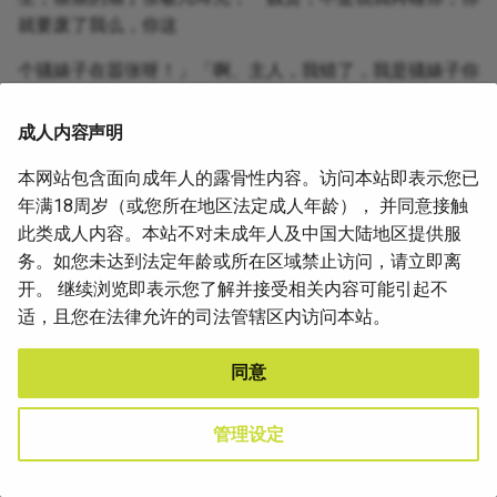
就要废了我么，你这
个骚婊子在嚣张呀！」「啊、主人，我错了，我是骚婊子你
饶了我吧。」看着张
成人内容声明
敏被我边扇耳光边求饶，我转换了目标，将她的两个大奶子
捏住，捏住她已经挺
本网站包含面向成年人的露骨性内容。访问本站即表示您已
年满18周岁（或您所在地区法定成人年龄）， 并同意接触
起来的褐色乳头，用力拉扯着。「啊……主人饶了我吧，我
此类成人内容。本站不对未成年人及中国大陆地区提供服
再也不敢了。」我充
务。如您未达到法定年龄或所在区域禁止访问，请立即离
开。 继续浏览即表示您了解并接受相关内容可能引起不
耳不闻，时而揉弄着张敏的两个豪乳，时而拉扯着张敏的乳
适，且您在法律允许的司法管辖区内访问本站。
头，我更是让张敏把
舌吐出来，用牙齿撕咬着张敏的嫩舌，疼得她大呼求饶。而
同意
陈芝兰也吐出了我的
管理设定
鸡巴，像是添冰棍一样，从我的卵蛋添到龟头。
就在这段时间，我的妈妈的衣服已经被扯下，一只手都无法